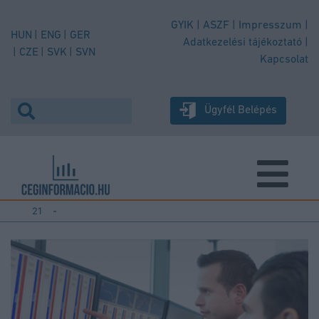
GYIK
ASZF
Impresszum
HUN
ENG
GER
Adatkezelési tájékoztató
CZE
SVK
SVN
Kapcsolat
Ügyfél Belépés
21
-