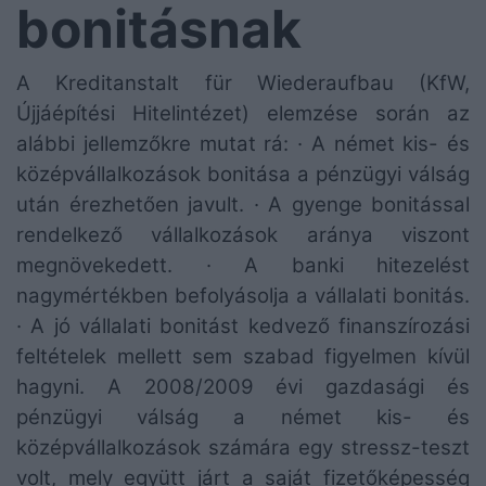
bonitásnak
A Kreditanstalt für Wiederaufbau (KfW,
Újjáépítési Hitelintézet) elemzése során az
alábbi jellemzőkre mutat rá: · A német kis- és
középvállalkozások bonitása a pénzügyi válság
után érezhetően javult. · A gyenge bonitással
rendelkező vállalkozások aránya viszont
megnövekedett. · A banki hitezelést
nagymértékben befolyásolja a vállalati bonitás.
· A jó vállalati bonitást kedvező finanszírozási
feltételek mellett sem szabad figyelmen kívül
hagyni.
A 2008/2009 évi gazdasági és
pénzügyi válság a német kis- és
középvállalkozások számára egy stressz-teszt
volt, mely együtt járt a saját fizetőképesség