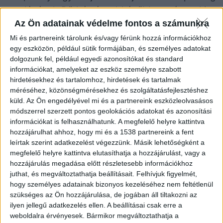
romlásával. Bő hét évvel később a német kis-
Az Ön adatainak védelme fontos a számunkra
és középvállalkozások bonitása érezhetően
javult és sokkal ellenállóbb egy újabb
Mi és partnereink tárolunk és/vagy férünk hozzá információkhoz
egy eszközön, például sütik formájában, és személyes adatokat
válsághelyzettel szemben. Elsősorban a
dolgozunk fel, például egyedi azonosítókat és standard
nagyobb, minimum 50 fő alkalmazottat
információkat, amelyeket az eszköz személyre szabott
foglalkoztató KKV-knak sikerült a válságot
hirdetésekhez és tartalomhoz, hirdetések és tartalmak
méréséhez, közönségmérésekhez és szolgáltatásfejlesztéshez
követő években a gazdasági fellendülést
küld.
Az Ön engedélyével mi és a partnereink eszközleolvasásos
meglovagolni és a bonitásukon jelentősen
módszerrel szerzett pontos geolokációs adatokat és azonosítási
javítani. A kiváló vagy nagyon jó minősítésű
információkat is felhasználhatunk. A megfelelő helyre kattintva
hozzájárulhat ahhoz, hogy mi és a 1538 partnereink a fent
bonitással rendelkező vállalkozások aránya
leírtak szerint adatkezelést végezzünk. Másik lehetőségként a
ebben a szegmensben 2009. és 2014. között
megfelelő helyre kattintva elutasíthatja a hozzájárulást, vagy a
7,5%-kal nőtt.A KKV-k jelentős része arra
hozzájárulás megadása előtt részletesebb információkhoz
juthat, és megváltoztathatja beállításait.
Felhívjuk figyelmét,
használta a válság utáni jó éveket, hogy
hogy személyes adatainak bizonyos kezeléséhez nem feltétlenül
megnövelje a saját tőkéjét és javítsa a
szükséges az Ön hozzájárulása, de jogában áll tiltakozni az
likviditását. Ezáltal ellenállóbbá váltak és
ilyen jellegű adatkezelés ellen. A beállításai csak erre a
weboldalra érvényesek. Bármikor megváltoztathatja a
erősödött a bonitásuk. Ha iparágak szerint