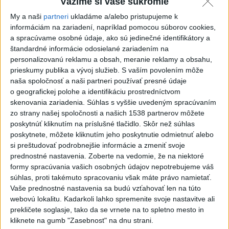
Vážime si vaše súkromie
My a naši
partneri
ukladáme a/alebo pristupujeme k
informáciám na zariadení, napríklad pomocou súborov cookies,
a spracúvame osobné údaje, ako sú jedinečné identifikátory a
štandardné informácie odosielané zariadením na
personalizovanú reklamu a obsah, meranie reklamy a obsahu,
Domov
Služby
popis
správy
Stiahnuť
kereses
prieskumy publika a vývoj služieb.
S vaším povolením môže
naša spoločnosť a naši partneri používať presné údaje
o geografickej polohe a identifikáciu prostredníctvom
skenovania zariadenia. Súhlas s vyššie uvedeným spracúvaním
ROLUNK
zo strany našej spoločnosti a našich 1538 partnerov môžete
poskytnúť kliknutím na príslušné tlačidlo. Skôr než súhlas
bovebben
poskytnete, môžete kliknutím jeho poskytnutie odmietnuť alebo
si preštudovať podrobnejšie informácie a zmeniť svoje
prednostné nastavenia.
Zoberte na vedomie, že na niektoré
SZOLGALTATASOK
formy spracúvania vašich osobných údajov nepotrebujeme váš
súhlas, proti takémuto spracovaniu však máte právo namietať.
kreditnej správy
Vaše prednostné nastavenia sa budú vzťahovať len na túto
transferového oceňovania
webovú lokalitu. Kadarkoli lahko spremenite svoje nastavitve ali
prekličete soglasje, tako da se vrnete na to spletno mesto in
Správa dlhu
kliknete na gumb "Zasebnost" na dnu strani.
Marketingové zoznamy