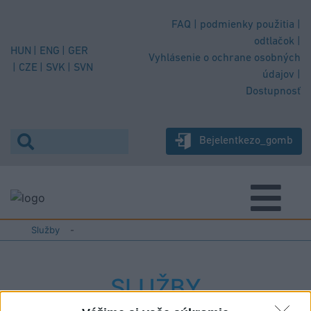
FAQ
podmienky použitia
odtlačok
HUN
ENG
GER
Vyhlásenie o ochrane osobných
CZE
SVK
SVN
údajov
Dostupnosť
Bejelentkezo_gomb
Služby
-
SLUŽBY