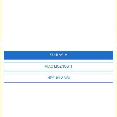
Monitorovanie klientov
Služby
HIREK
KAPCSOLAT
SÚHLASÍM
elerhetoseg
VIAC MOŽNOSTÍ
nyitva_tartas
NESÚHLASÍM
email_footer
elerhetoseg_gomb
Ceginform�ci� megbizhat�s�gi tanusitv�ny
© 2018
keszitettek: Adams